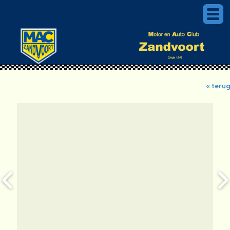
« teru