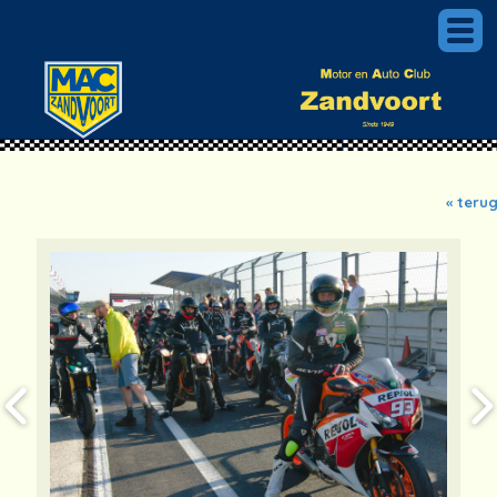
« teru