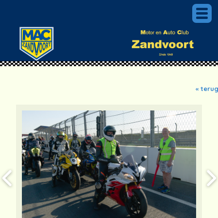
« teru