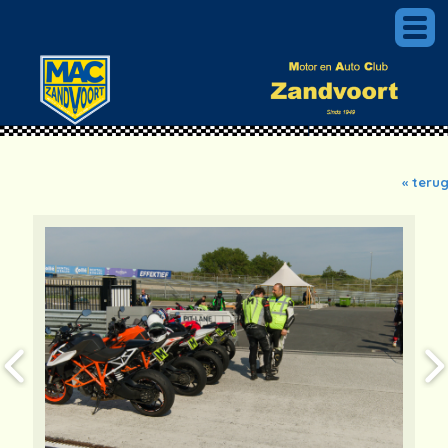
« teru