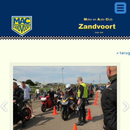
« teru